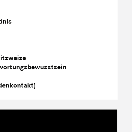
dnis
eitsweise
twortungsbewusstsein
denkontakt)