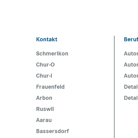
Kontakt
Beru
Schmerikon
Auto
Chur-O
Auto
Chur-I
Auto
Frauenfeld
Detai
Arbon
Deta
Ruswil
Aarau
Bassersdorf