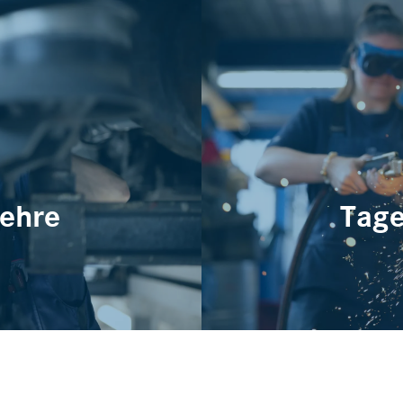
ehre
Tag