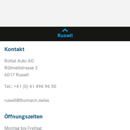
Ruswil
Kontakt
Rottal Auto AG
Rütmattstrasse 2
6017 Ruswil
Tel.: +41 (0) 41 496 96 50
ruswil@thomann.swiss
Öffnungszeiten
Montag bis Freitag: