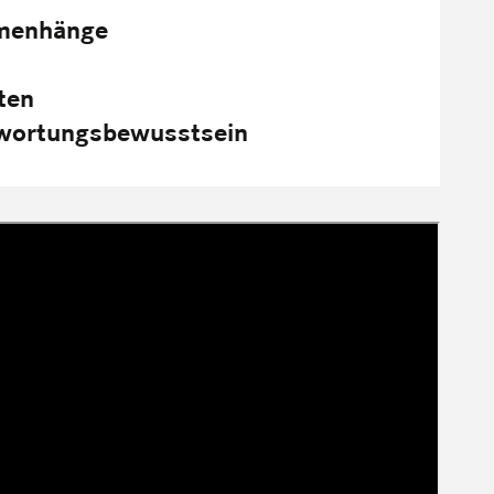
mmenhänge
ten
twortungsbewusstsein