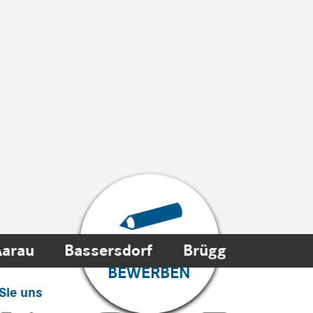
Aarau
Bassersdorf
Brügg
JETZT ONLINE
BEWERBEN
Sie uns