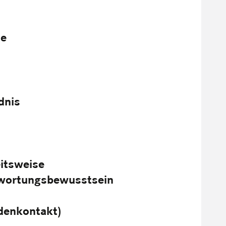
le
dnis
eitsweise
twortungsbewusstsein
denkontakt)