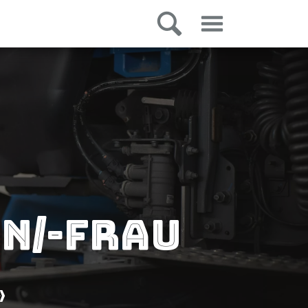
n/-frau
»