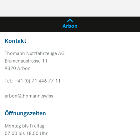
Arbon
Kontakt
Thomann Nutzfahrzeuge AG
Blumenaustrasse 11
9320 Arbon
Tel.: +41 (0) 71 446 77 11
arbon@thomann.swiss
Öffnungszeiten
Montag bis Freitag:
07.00 bis 18.00 Uhr