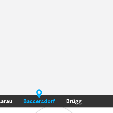
Aarau
Bassersdorf
Brügg