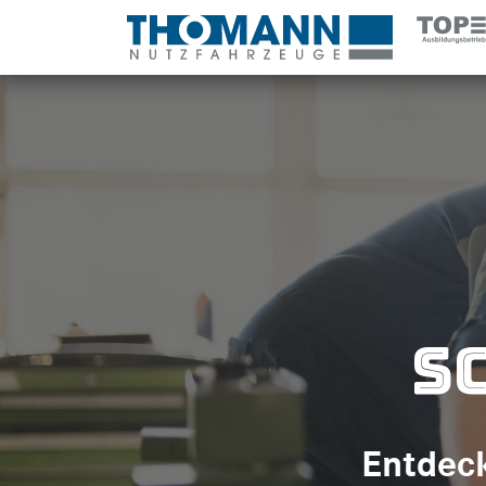
S
Entdeck