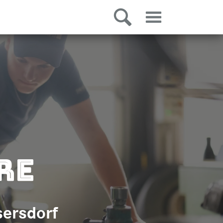
re
sersdorf