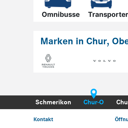
Marken in Chur, Obe
Schmerikon
Chur-O
Chu
Kontakt
Öffn