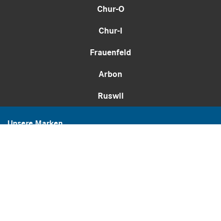
Chur-O
Chur-I
Frauenfeld
Arbon
Ruswil
Unsere Marken
© Thomann Nutzfahrzeuge
webwork:
lemonbrain.ch